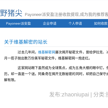
野猪尖
Payoneer派安盈注册收款提现,成为我的推
Payoneer派安盈
企业申请
个人申请
如何收款
关于维基解密的站长
过去几年间，
维基解密网
屡次揭开秘密文件，曾给伊拉克、
月一揽子抛出数万份美军秘密文件，维基解密网一炮走红。
这家网站眼下虽然成为全球焦点，成为五角大楼的眼中钉，但
历，却一直是一个谜。阿桑奇在揭开无数秘密的同时，却把自己保守
解有限。
发布:zhaoniupai | 分类