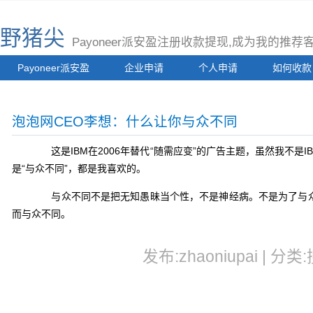
野猪尖
Payoneer派安盈注册收款提现,成为我的推
Payoneer派安盈
企业申请
个人申请
如何收款
泡泡网CEO李想：什么让你与众不同
这是IBM在2006年替代“随需应变”的广告主题，虽然我不是I
是“与众不同”，都是我喜欢的。
与众不同不是把无知愚昧当个性，不是神经病。不是为了与众
而与众不同。
发布:zhaoniupai | 分类