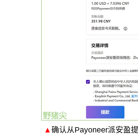
▲
确认从Payoneer派安