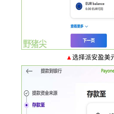
▲
选择派安盈美