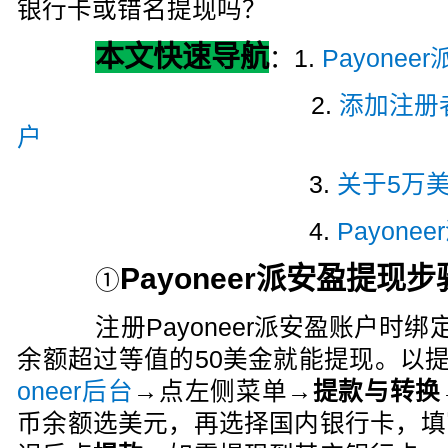
银行卡或错名提现吗？
本文快速导航
：1.
Payone
2.
添加注册
户
3.
关于5万
4.
Payon
Payoneer派安盈提现步
①
注册Payoneer派安盈账户时绑
余额超过等值的50美金就能提现。以
oneer后台
→点左侧菜单→
提款与转换
币余额选美元，再选择国内银行卡，填