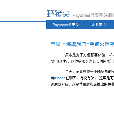
野猪尖
Payoneer派安盈
Payoneer派安盈
企业申请
苹果上海旗舰店=免费公话
原本是为了方便顾客体验，却未料
“蹭电话”族，以体验服务为名长时间“
当天，记者在位于小陆家嘴的苹
着
iPhone
在聊天，有说有笑。“这里是
边朋友介绍，这是苹果旗舰店推出的免