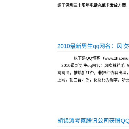
绍了
深圳三十周年电话充值卡发放方案
2010最新男生qq网名：风
以下是QQ博客（www.zhaoni
2010最新男生qq网名：风吹裤裆
鸡鸡冷，推墙折红杏，非把红杏聊出墙
上网，朝三暮四郎，化腐朽为绵掌，听
胡锦涛考察腾讯公司获赠Q