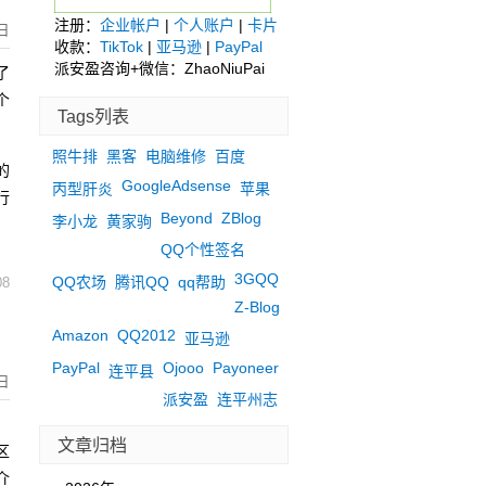
注册：
企业帐户
|
个人账户
|
卡片
日
收款：
TikTok
|
亚马逊
|
PayPal
派安盈咨询+微信：ZhaoNiuPai
了
个
Tags列表
照牛排
黑客
电脑维修
百度
的
GoogleAdsense
丙型肝炎
苹果
行
Beyond
ZBlog
李小龙
黄家驹
QQ个性签名
3GQQ
QQ农场
腾讯QQ
qq帮助
08
Z-Blog
Amazon
QQ2012
亚马逊
PayPal
Ojooo
Payoneer
连平县
日
派安盈
连平州志
，
文章归档
区
介