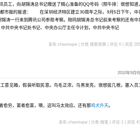
腾讯员工，向胡锦涛总书记赠送了精心准备的QQ号码（照牛排：很想知道
方都市报的报道： 在深圳经济特区建立30周年之际，9月5日下午，中
胡锦涛一行来到腾讯公司参观考察。陪同胡锦涛总书记前来考察的还有中
，中共中央书记处书记、中央办公厅主任令计划，中共中央书记
发布:zhaoniupai | 分类:搜索观察 | 评论:0 | 浏览:
20
2010年9月8
工意见箱，假装听取民意。鸟毛正浓，乌黑发亮，很想拔几根，塞入员
愈穷，富者愈富，噢，这叫马太效应。还有那
鸡犬升天
。
发布:zhaoniupai | 分类:随笔 | 评论:1 | 浏览:
4