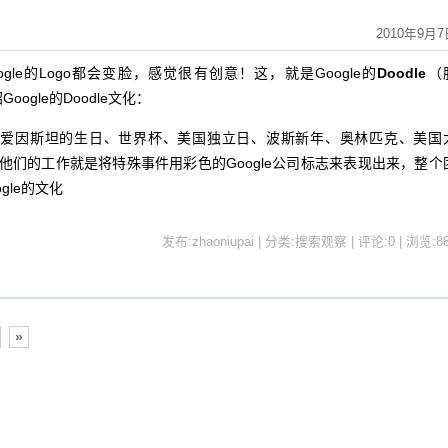
2010年9月7
e的Logo都会变脸，感觉很有创意！这，就是Google的
Doodle
（
ogle的Doodle文化：
因斯坦的生日、世界杯、美国独立日、波斯新年、奥林匹克、美国
画师。他们的工作就是将特殊事件用彩色的Google公司标志来表现出来，整个
gle的文化
发布:zhaoniupai | 分类:搜索观察 | 评论:0 | 浏览:
8
»