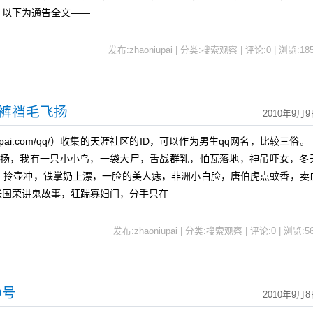
。以下为通告全文——
发布:zhaoniupai | 分类:搜索观察 | 评论:0 | 浏览:
18
吹裤裆毛飞扬
2010年9月9
upai.com/qq/）收集的天涯社区的ID，可以作为男生qq网名，比较三俗
毛飞扬，我有一只小小鸟，一袋大尸，舌战群乳，怕瓦落地，神吊吓女，冬
，拎壶冲，铁掌奶上漂，一脸的美人痣，非洲小白脸，唐伯虎点蚊香，卖
张国荣讲鬼故事，狂踹寡妇门，分手只在
发布:zhaoniupai | 分类:搜索观察 | 评论:0 | 浏览:
5
Q号
2010年9月8