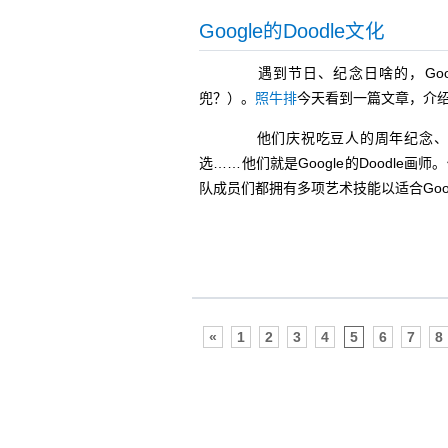
Google的Doodle文化
遇到节日、纪念日啥的，Googl
兜？）。
照牛排
今天看到一篇文章，介绍Go
他们庆祝吃豆人的周年纪念、爱
选……他们就是Google的Doodle
队成员们都拥有多项艺术技能以适合Goo
«
1
2
3
4
5
6
7
8