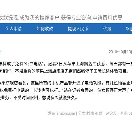
注册收款提现,成为我的推荐客户,获得专业咨询,申请费用优惠
个人申请
如何收款
提现人民币
优势
客
亭
2010年9月10
成了免费“公共电话”。记者8日从苹果上海旗舰店获悉，每天都有一
煲电话粥”，不堪重负的苹果上海旗舰店无奈悄然喊停了国际长途体验项目。
果旗舰店看到，这里所有的手机产品都开通了电话功能，有几位顾客正
可以免费打电话的，长途也可以打。”站在记者身旁的一位女顾客正大声向
费业务，不受时间限制，想说多久就说多久。
发布:zhaoniupai | 分类:搜索观察 | 评论:0 | 浏览:
3