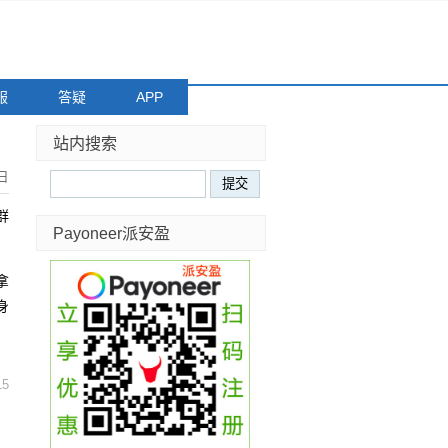
服
答疑
APP
站内搜索
日
群
Payoneer派安盈
拿
身
15