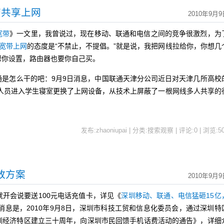
带共享上网
2010年9月9
宽带
》一文里，我曾说过，现在移动、联通和电信之间的竞争很激烈，为
L宽带上网
的态度是“不禁止，不提倡。”就是说，我把网线拉给你，你想几
帮你设置，路由器也要你自己买。
怎么干的吧：9月9日消息，中国联通天津分公司近日对天津几所高校
工作人员进入学生寝室更换了上网设备，从技术上屏蔽了一根网线多人共享的
发布:zhaoniupai | 分类:搜索观察 | 评论:0 | 浏览:
5
放方案
2010年9月9
就开会说要送100元电话充值卡，详见《
深圳移动、联通、电信猛砸15亿
消息是，2010年9月8日，深圳市科技工贸和信息化委员会，通过深圳特
圳经济特区建立三十周年，向深圳市民回馈手机话费活动的通告》，详细