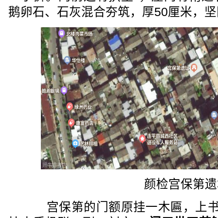
鹅卵石、石灰混合夯筑，厚50厘米，
颜检宫保第遗
宫保第的门额原挂一木匾，上书“