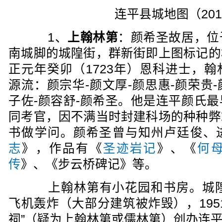
连平县城地图（20
1、
上翰林第
：颜希圣故居，位
南城脚的城隍街，群新街即上图标记的
正元年癸卯（1723年）恩科进士，
源流：颜宗华-颜文厚-颜思惠-颜荣贵-
子佐-颜容舒-颜希圣。他是连平颜氏
同考官，因不满当时封建科场的种种弊
书做学问。颜希圣曾与知州卢廷俊、
志
》，作品有《
圣迹岩记
》、《
何
传
》、《步云桥碑记》等。
上翰林第有小花园和书房。城隍街
飞机轰炸（大部分建筑被炸毁），195
祠”（疑为上翰林第或儒林第）创办连