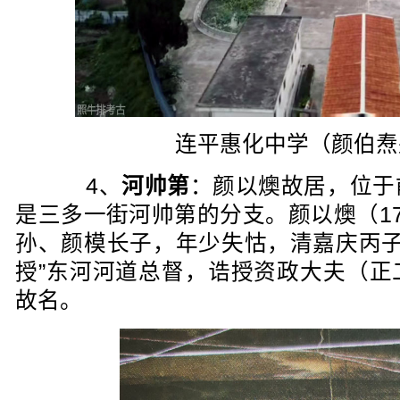
连平惠化中学（颜伯焘
4、
河帅第
：颜以燠故居，位于
是三多一街河帅第的分支。颜以燠（179
孙、颜模长子，年少失怙，清嘉庆丙子科
授”东河河道总督，诰授资政大夫（正
故名。