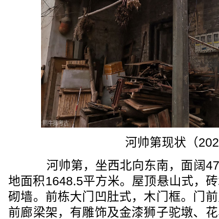
河帅第现状（202
河帅第，坐西北向东南，面阔47.
地面积1648.5平方米。屋顶悬山式
砌墙。前栋大门凹肚式，木门框。门前
前廊梁架，有雕饰及金漆狮子驼墩、花