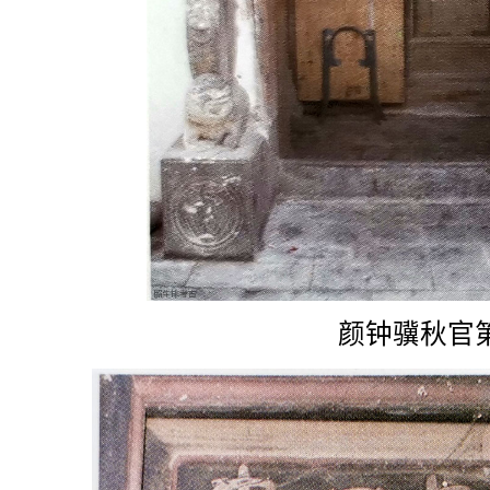
颜钟骥秋官