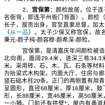
2、
宫保第
：颜检故居，位于连
名衙背，即连平州衙门背面）。颜检（17
长子，拔贡出身，官至直隶总督，加太
（
从一品
）。太子少保又称宫保，故名
秉元-颜子纯-颜容穆-颜希深-颜检。
宫保第，是清嘉庆年间颜检被诰
北向南，面阔29.4米，进深三栋34.3
米。采用砖、石、木、瓦、石条等材料
为抬梁式木构架。内面大厅、住房与廊
竖石础木柱20条。正门的两侧置有用
呈圆形，直径68厘米，厚16厘米。
形，长88厘米，宽46厘米，高50厘
一小狮。门前还有拱壁*，屋内有甬道