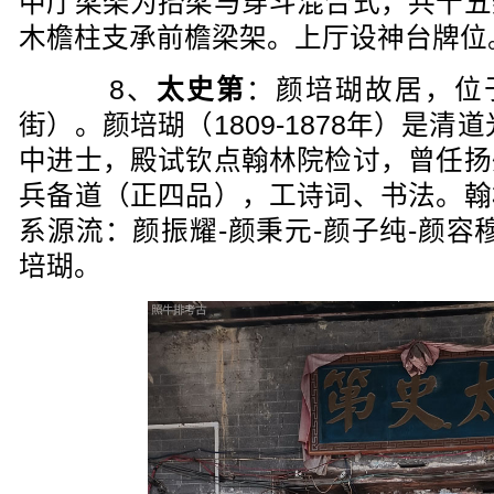
中厅梁架为抬梁与穿斗混合式，共十五
木檐柱支承前檐梁架。上厅设神台牌位
8、
太史第
：颜培瑚故居，位
街）。颜培瑚（1809-1878年）是清
中进士，殿试钦点翰林院检讨，曾任扬
兵备道（正四品），工诗词、书法。翰
系源流：颜振耀-颜秉元-颜子纯-颜容穆
培瑚。