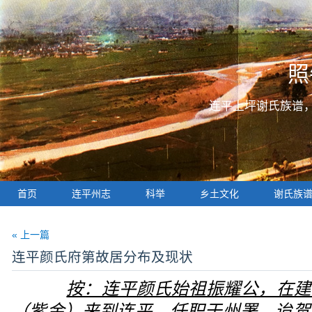
照
连平上坪谢氏族谱
首页
连平州志
科举
乡土文化
谢氏族
« 上一篇
连平颜氏府第故居分布及现状
按：连平颜氏始祖振耀公，在建
（紫金）来到连平，任职于州署。迨贺