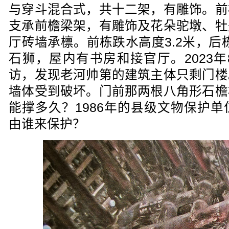
与穿斗混合式，共十二架，有雕饰。前
支承前檐梁架，有雕饰及花朵驼墩、牡
厅砖墙承檩。前栋跌水高度3.2米，后
石狮，屋内有书房和接官厅。2023
访，发现老河帅第的建筑主体只剩门楼
墙体受到破坏。门前那两根八角形石檐
能撑多久？1986年的县级文物保护
由谁来保护？