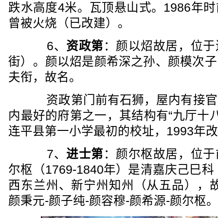
跌水高度4米。瓦顶悬山式。1986年
曾被火烧（已改建）。
6、
资政第
：颜以炤故居，位于
街）。颜以炤是颜希深之孙、颜模次子
夫衔，故名。
资政第门前有石狮，屋内有接官
内最好的府第之一，其结构有“九厅十八
连平县第一小学最初的校址，1993年改
7、
进士第
：颜尔枢故居，位于
尔枢（1769-1840年）是清嘉庆己巳
西东兰州、新宁州知州（从五品），故
颜秉元-颜子纯-颜容穆-颜希源-颜尔枢