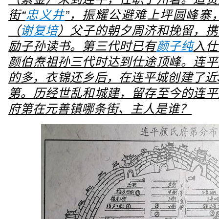
街“
忠义井
”，振耀公避难上坪圆峰寨
（
谢复培
）父子的朝夕周济和挽留，携
励子孙读书。第三代时已有
颜子纯
入仕
颜伯焘祖孙三代时达到仕途顶峰。连平
的多，衣锦还乡后，在连平城创建了近
第
。历经世乱和城建，留存至今的连平
府第在元善镇哪条街、主人是谁？