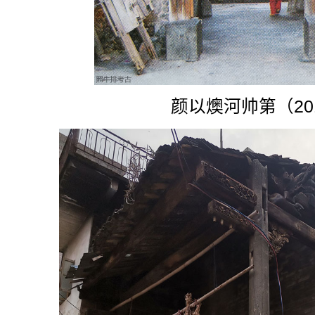
颜以燠河帅第（20