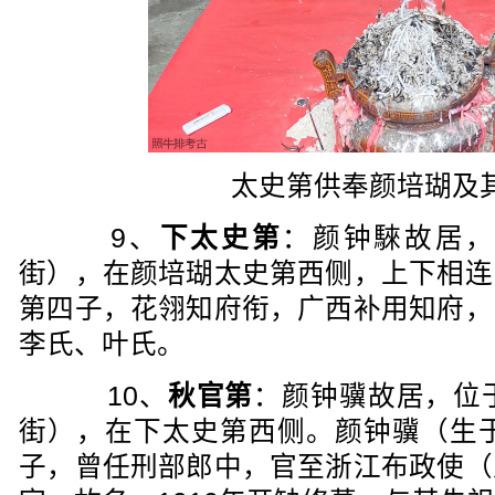
太史第供奉颜培瑚及
9、
下太史第
：颜钟騋故居，
街），在颜培瑚太史第西侧，上下相连
第四子，花翎知府衔，广西补用知府，
李氏、叶氏。
10、
秋官第
：颜钟骥故居，位
街），在下太史第西侧。颜钟骥（生于
子，曾任刑部郎中，官至浙江布政使（