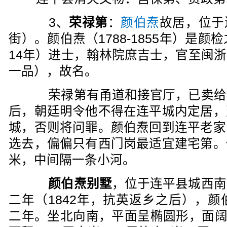
3、
荣禄第
：
颜伯焘
故居，位于
街）。颜伯焘（1788-1855年）是颜
14年）进士，翰林院庶吉士，官至闽
一品），故名。
荣禄第有甬道和接官厅，已卖给
后，朝廷明令他不得在连平城内定居，
城，否则将问罪。颜伯焘回到连平老家
选去，偏偏只有西门岗最适宜建宅第。
米，中间隔一条小河。
颜伯焘别墅
，位于连平县城西南
二年（1842年，抗英返乡之后），颜
二年。坐北向南，平面呈椭圆形，面阔8