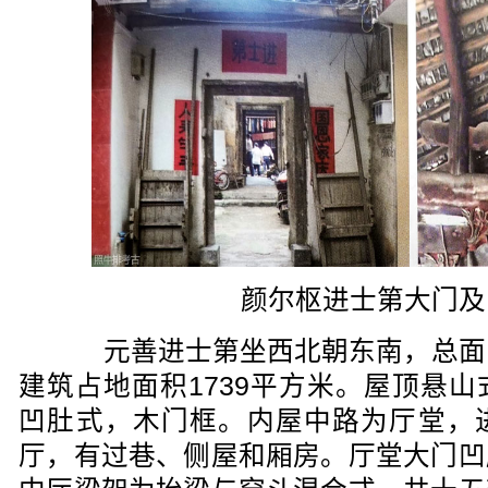
颜尔枢进士第大门及
元善进士第坐西北朝东南，总面阔3
建筑占地面积1739平方米。屋顶悬
凹肚式，木门框。内屋中路为厅堂，
厅，有过巷、侧屋和厢房。厅堂大门凹