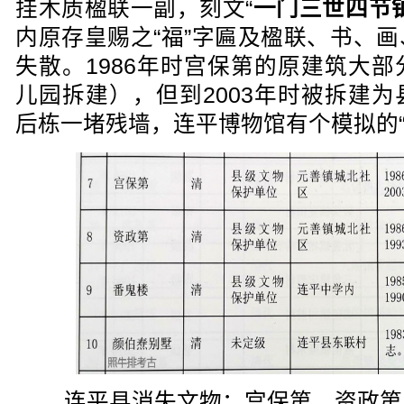
挂木质楹联一副，刻文“
一门三世四节
内原存皇赐之“福”字匾及楹联、书、
失散。1986年时宫保第的原建筑大
儿园拆建），但到2003年时被拆建
后栋一堵残墙，连平博物馆有个模拟的“
连平县消失文物：宫保第、资政第