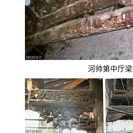
河帅第中厅梁