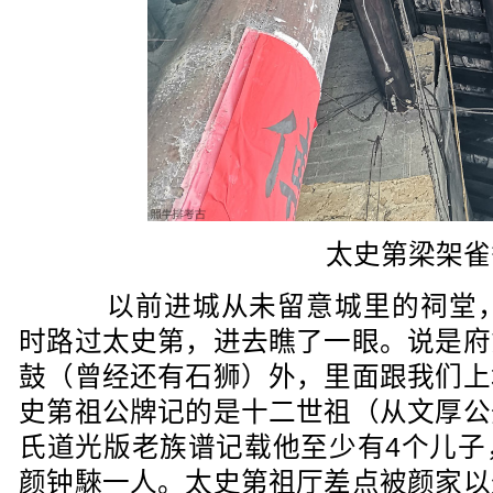
太史第梁架雀
以前进城从未留意城里的祠堂，2
时路过太史第，进去瞧了一眼。说是府
鼓（曾经还有石狮）外，里面跟我们上
史第祖公牌记的是十二世祖（从文厚公
氏道光版老族谱记载他至少有4个儿子
颜钟騋一人。太史第祖厅差点被颜家以