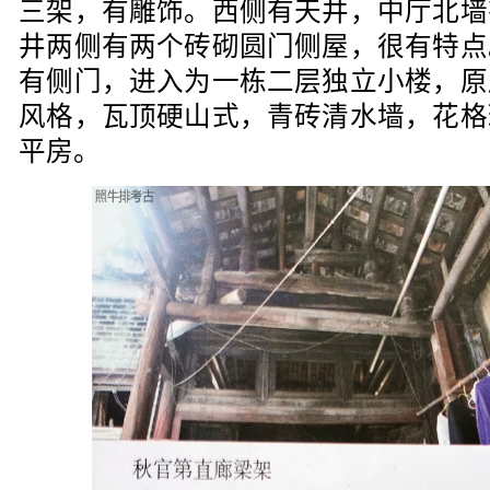
三架，有雕饰。西侧有天井，中厅北墙
井两侧有两个砖砌圆门侧屋，很有特点
有侧门，进入为一栋二层独立小楼，原
风格，瓦顶硬山式，青砖清水墙，花格
平房。