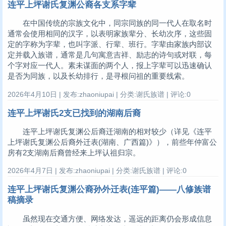
连平上坪谢氏复渊公裔各支系字辈
在中国传统的宗族文化中，同宗同族的同一代人在取名时
通常会使用相同的汉字，以表明家族辈分、长幼次序，这些固
定的字称为字辈，也叫字派、行辈、班行。字辈由家族内部议
定并载入族谱，通常是几句寓意吉祥、励志的诗句或对联，每
个字对应一代人。素未谋面的两个人，报上字辈可以迅速确认
是否为同族，以及长幼排行，是寻根问祖的重要线索。
2026年4月10日 | 发布:zhaoniupai | 分类:谢氏族谱 | 评论:0
连平上坪谢氏2支已找到的湖南后裔
连平上坪谢氏复渊公后裔迁湖南的相对较少（详见《连平
上坪谢氏复渊公后裔外迁表(湖南、广西篇)》），前些年仲富公
房有2支湖南后裔曾经来上坪认祖归宗。
2026年4月7日 | 发布:zhaoniupai | 分类:谢氏族谱 | 评论:0
连平上坪谢氏复渊公裔孙外迁表(连平篇)——八修族谱
稿摘录
虽然现在交通方便、网络发达，遥远的距离仍会形成信息