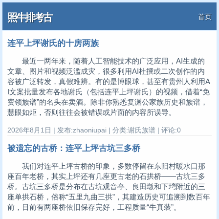
照牛排考古
首页
连平上坪谢氏的十房两族
最近一两年来，随着人工智能技术的广泛应用，AI生成的
文章、图片和视频泛滥成灾，很多利用AI杜撰或二次创作的内
容被广泛转发，真假难辨。有的是博眼球，甚至有贵州人利用A
I文案批量发布各地谢氏（包括连平上坪谢氏）的视频，借着“免
费领族谱”的名头在卖酒。除非你熟悉复渊公家族历史和族谱，
慧眼如炬，否则往往会被错误或片面的内容所误导。
2026年8月1日 | 发布:zhaoniupai | 分类:谢氏族谱 | 评论:0
被遗忘的古桥：连平上坪古坑三多桥
我们对连平上坪古桥的印象，多数停留在东阳村暖水口那
座百年老桥，其实上坪还有几座更古老的石拱桥——古坑三多
桥。古坑三多桥是分布在古坑观音亭、良田墩和下塆附近的三
座单拱石桥，俗称“五里九曲三拱”，其建造历史可追溯到数百年
前，目前有两座桥依旧保存完好，工程质量“牛真装”。