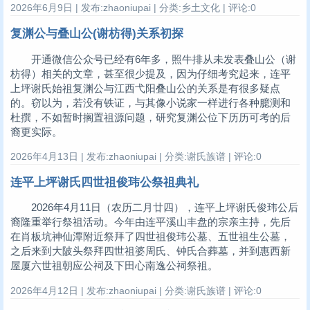
2026年6月9日 | 发布:zhaoniupai | 分类:乡土文化 | 评论:0
复渊公与叠山公(谢枋得)关系初探
开通微信公众号已经有6年多，照牛排从未发表叠山公（谢
枋得）相关的文章，甚至很少提及，因为仔细考究起来，连平
上坪谢氏始祖复渊公与江西弋阳叠山公的关系是有很多疑点
的。窃以为，若没有铁证，与其像小说家一样进行各种臆测和
杜撰，不如暂时搁置祖源问题，研究复渊公位下历历可考的后
裔更实际。
2026年4月13日 | 发布:zhaoniupai | 分类:谢氏族谱 | 评论:0
连平上坪谢氏四世祖俊玮公祭祖典礼
2026年4月11日（农历二月廿四），连平上坪谢氏俊玮公后
裔隆重举行祭祖活动。今年由连平溪山丰盘的宗亲主持，先后
在肖板坑神仙潭附近祭拜了四世祖俊玮公墓、五世祖生公墓，
之后来到大陂头祭拜四世祖婆周氏、钟氏合葬墓，并到惠西新
屋厦六世祖朝应公祠及下田心南逸公祠祭祖。
2026年4月12日 | 发布:zhaoniupai | 分类:谢氏族谱 | 评论:0