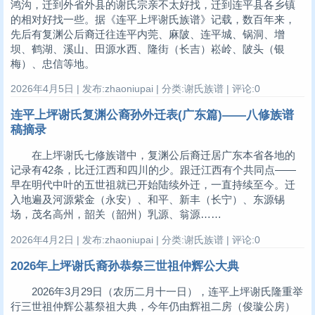
鸿沟，迁到外省外县的谢氏宗亲不太好找，迁到连平县各乡镇
的相对好找一些。据《连平上坪谢氏族谱》记载，数百年来，
先后有复渊公后裔迁往连平内莞、麻陂、连平城、锅洞、增
坝、鹤湖、溪山、田源水西、隆街（长吉）崧岭、陂头（银
梅）、忠信等地。
2026年4月5日 | 发布:zhaoniupai | 分类:谢氏族谱 | 评论:0
连平上坪谢氏复渊公裔孙外迁表(广东篇)——八修族谱
稿摘录
在上坪谢氏七修族谱中，复渊公后裔迁居广东本省各地的
记录有42条，比迁江西和四川的少。跟迁江西有个共同点——
早在明代中叶的五世祖就已开始陆续外迁，一直持续至今。迁
入地遍及河源紫金（永安）、和平、新丰（长宁）、东源锡
场，茂名高州，韶关（韶州）乳源、翁源……
2026年4月2日 | 发布:zhaoniupai | 分类:谢氏族谱 | 评论:0
2026年上坪谢氏裔孙恭祭三世祖仲辉公大典
2026年3月29日（农历二月十一日），连平上坪谢氏隆重举
行三世祖仲辉公墓祭祖大典，今年仍由辉祖二房（俊璇公房）