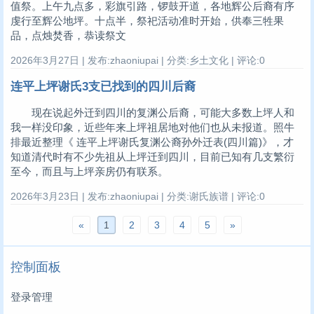
值祭。上午九点多，彩旗引路，锣鼓开道，各地辉公后裔有序
虔行至辉公地坪。十点半，祭祀活动准时开始，供奉三牲果
品，点烛焚香，恭读祭文
2026年3月27日 | 发布:zhaoniupai | 分类:乡土文化 | 评论:0
连平上坪谢氏3支已找到的四川后裔
现在说起外迁到四川的复渊公后裔，可能大多数上坪人和
我一样没印象，近些年来上坪祖居地对他们也从未报道。照牛
排最近整理《 连平上坪谢氏复渊公裔孙外迁表(四川篇)》，才
知道清代时有不少先祖从上坪迁到四川，目前已知有几支繁衍
至今，而且与上坪亲房仍有联系。
2026年3月23日 | 发布:zhaoniupai | 分类:谢氏族谱 | 评论:0
«
1
2
3
4
5
»
控制面板
登录管理