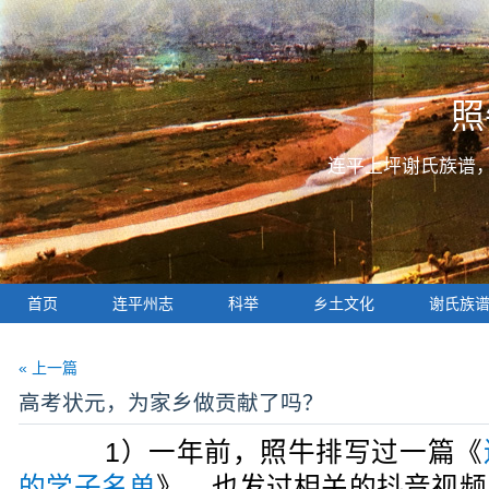
照
连平上坪谢氏族谱
首页
连平州志
科举
乡土文化
谢氏族
« 上一篇
高考状元，为家乡做贡献了吗？
1）一年前，照牛排写过一篇《
的学子名单
》，也发过相关的抖音视频