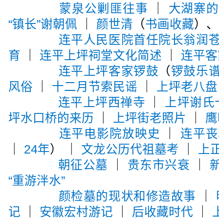
蒙泉公剿匪往事
｜
大湖寨
“镇长”谢朝佩
｜
颜世清
（
书画收藏
）、
连平人民医院首任院长翁润
育
｜
连平上坪祠堂文化简述
｜
连平客
连平上坪客家锣鼓
（
锣鼓乐
风俗
｜
十二月节索民谣
｜
上坪老八盘
连平上坪西禅寺
｜
上坪谢氏
坪水口桥的来历
｜
上坪街老照片
｜
鹰
连平电影院放映史
｜
连平丧
｜
24年
） ｜
文龙公历代祖墓考
｜
上
朝征公墓
｜
贵东市兴衰
｜
“重游泮水”
颜检墓的现状和修造故事
｜
记
｜
安徽宏村游记
｜
后收藏时代
｜