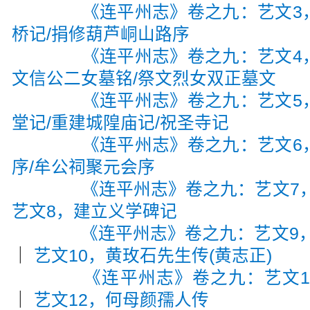
《连平州志》卷之九：艺文3
桥记/捐修葫芦峒山路序
《连平州志》卷之九：艺文4
文信公二女墓铭/祭文烈女双正墓文
《连平州志》卷之九：艺文5
堂记/重建城隍庙记/祝圣寺记
《连平州志》卷之九：艺文6
序/牟公祠聚元会序
《连平州志》卷之九：艺文7
艺文8，建立义学碑记
《连平州志》卷之九：艺文9，
｜
艺文10，黄玫石先生传(黄志正)
《连平州志》卷之九：艺文1
｜
艺文12，何母颜孺人传