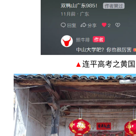
▲
连平高考之黄国