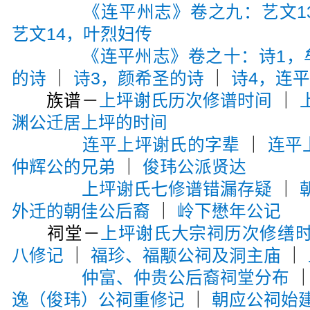
《连平州志》卷之九：艺文1
艺文14，叶烈妇传
《连平州志》卷之十：诗1，
的诗
｜
诗3，颜希圣的诗
｜
诗4，连
族谱－
上坪谢氏历次修谱时间
｜
渊公迁居上坪的时间
连平上坪谢氏的字辈
｜
连平
仲辉公的兄弟
｜
俊玮公派贤达
上坪谢氏七修谱错漏存疑
｜
外迁的朝佳公后裔
｜
岭下懋年公记
祠堂－
上坪谢氏大宗祠历次修缮
八修记
｜
福珍、福颙公祠及洞主庙
｜
仲富、仲贵公后裔祠堂分布
逸（俊玮）公祠重修记
｜
朝应公祠始