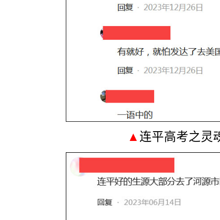
▲
连平高考之灵