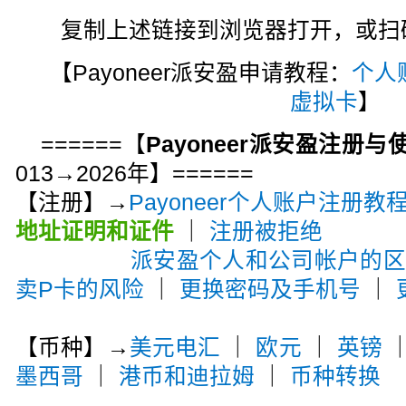
复制上述链接到浏览器打开，或扫码注
【Payoneer派安盈申请教程：
个人
虚拟卡
】
======【
Payoneer派安盈注册
013→2026年】======
【注册】→
Payoneer个人账户注册教
地址证明和证件
｜
注册被拒绝
派安盈个人和公司帐户的
卖P卡的风险
｜
更换密码及手机号
｜
【币种】→
美元电汇
｜
欧元
｜
英镑
墨西哥
｜
港币和迪拉姆
｜
币种转换