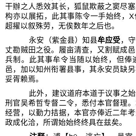
干辦之人悉效其长，狐鼠欺蔽之窦尽塞
构亦以展拓，此其事陈令一手始终，X
超擢以叙殊劳，无俟数年之后也。
永安（紫金县）知县
牟应受
，守
丈勘贼田之役。履亩清查，又割赋成邑
兵制。此其事牟令当随以始终，但俸
邑，加以知州衔署县事，其永安员缺另
妥胥赖焉。
此外，建议道府本道于议事之始
刑官吴希哲专督二令，悉付本官督理。
经营，以勤力拮据，本官亦俸近二年考
政成化洽，所谓始始终终具在兹矣。