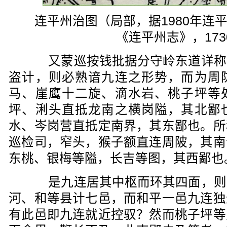
连平州治图（局部，据1980年连
《连平州志》，173
又蒙巡按钱批据分守岭东道详称
盗计，则必熟谙九连之形势，而为周
马、崖鹰十二旋、滴水岩、桃子坪等
坪、浰头直抵龙南之横岗隘，其北鄙
水、岑岗营直抵定南界，其东鄙也。所
巡检司，窄头，猴子额直连周陂，其南
东桃、银梅等隘，长吉等图，其西鄙也
是九连居其中枢而环其四面，则
河、和等县计七邑，而和平一邑九连独
有此邑即九连就近控驭？然而桃子坪等