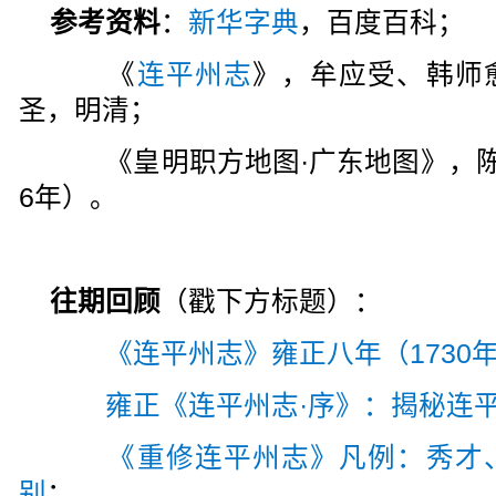
参考资料
：
新华字典
，百度百科；
《
连平州志
》，牟应受、韩师
圣，明清；
《皇明职方地图·广东地图》，陈组
6年）。
往期回顾
（戳下方标题）：
《连平州志》雍正八年（1730
雍正《连平州志·序》：揭秘连
《重修连平州志》凡例：秀才
别
；