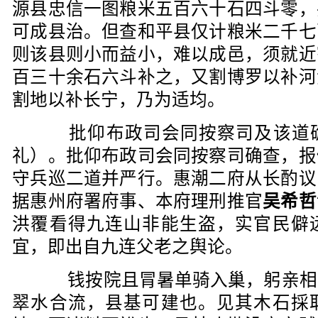
源县忠信一图粮米五百六十石四斗零，
可成县治。但查和平县仅计粮米二千七
则该县则小而益小，难以成邑，须就近
百三十余石六斗补之，又割博罗以补河
割地以补长宁，乃为适均。
批仰布政司会同按察司及该道确
礼）。批仰布政司会同按察司确查，报
守兵巡二道并严行。惠潮二府从长酌议
据惠州府署府事、本府理刑推官
吴希哲
洪覆看得九连山非能生盗，实官民僻
宜，即出自九连父老之舆论。
钱按院且冐暑单骑入巢，躬亲相
翠水合流，县基可建也。见其木石採