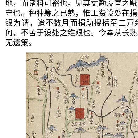
地，而诸料可裕也。见其丈勘没官之贼
守也。种种筹之已熟，惟工费设处在捐
银为请，迨不数月而捐助搜括至二万
何，不苦于设处之维艰也。今奉从长熟
无遗策。