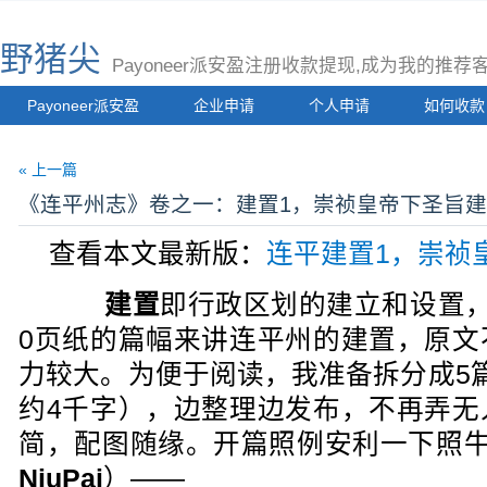
野猪尖
Payoneer派安盈注册收款提现,成为我的推
Payoneer派安盈
企业申请
个人申请
如何收款
« 上一篇
《连平州志》卷之一：建置1，崇祯皇帝下圣旨
查看本文最新版：
连平建置1，崇祯
建置
即行政区划的建立和设置
0页纸的篇幅来讲连平州的建置，原文
力较大。为便于阅读，我准备拆分成5
约4千字），边整理边发布，不再弄无
简，配图随缘。开篇照例安利一下照
NiuPai
）——