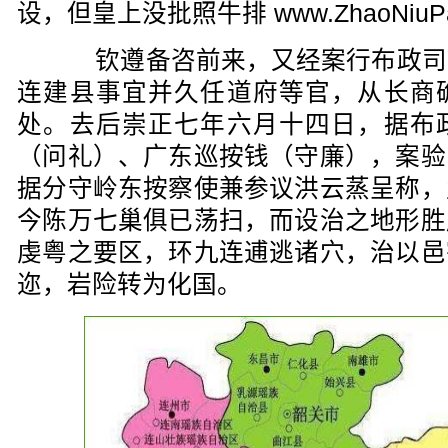
设，但皇上没批照牛排 www.ZhaoNiuPa
钦遵备咨前来，又经案行布政司
连建县事宜并久任道府等官，从长商
处。去后崇正七年六月十四日，据布
（问礼）、广东巡按钱（守廉），案验
据分守岭东按察使兼参议洪云蒸呈称，
今陈万七巢俱已荡扫，而设治之地形胜
虔粤之要区，环九连逋逃诸穴，治以邑
迩，岩险转为化国。