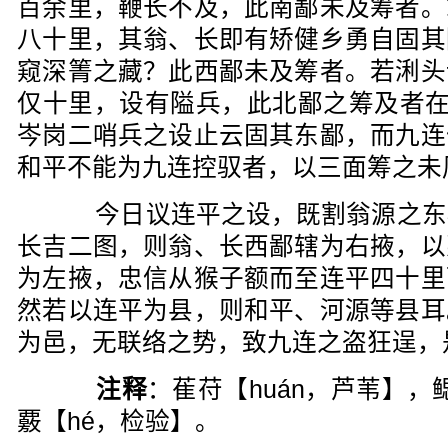
百余里，鞭长不及，此南鄙未及筹者。
八十里，其翁、长即有矫健乡勇自固其
窥深箐之藏？此西鄙未及筹者。若浰头
仅十里，设有隘兵，此北鄙之筹及者在
岑岗二哨兵之设止云固其东鄙，而九连
和平不能为九连控驭者，以三面筹之未
今日议连平之设，既割翁源之东
长吉二图，则翁、长西鄙辖为右掖，以
为左掖，忠信从猴子额而至连平四十里
然若以连平为县，则和平、河源等县耳
为邑，无联络之势，致九连之盗狂逞，
注释
：萑苻【huán，芦苇】，鳃
覈【hé，检验】。