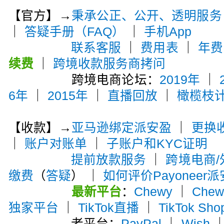
【官方】→
秉承公正、公开、透明服务
｜
答疑手册（FAQ）
｜
手机App
联系客服
｜
费用表
｜
年费
续费
｜
跨境收款服务商拷问
跨境电商论坛：
2019年
｜
6年
｜
2015年
｜
直播回放
｜
橄榄枝
【收款】→
亚马逊绑定派安盈
｜
更换
｜
账户对账单
｜
子账户和KYC证明
提前放款服务
｜
跨境电商
缴费
（
答疑
） ｜
如何评价Payoneer
最新平台
：
Chewy
｜
Che
独家平台
｜
TikTok直播
｜
TikTok Sho
老平台：
PayPal
｜
Wish