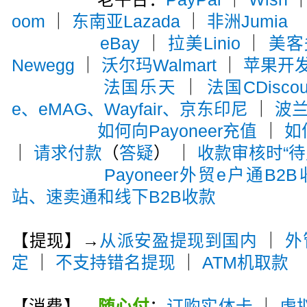
oom
｜
东南亚Lazada
｜
非洲Jumia
eBay
｜
拉美Linio
｜
美客多
Newegg
｜
沃尔玛Walmart
｜
苹果开
法国乐天
｜
法国CDiscou
e、eMAG、Wayfair、京东印尼
｜
波兰A
如何向Payoneer充值
｜
如
｜
请求付款
（
答疑
） ｜
收款审核时“待
Payoneer外贸e户通B2
站、速卖通和线下B2B收款
【提现】→
从派安盈提现到国内
｜
外
定
｜
不支持错名提现
｜
ATM机取款
【消费】→
随心付
：
订购实体卡
｜
虚