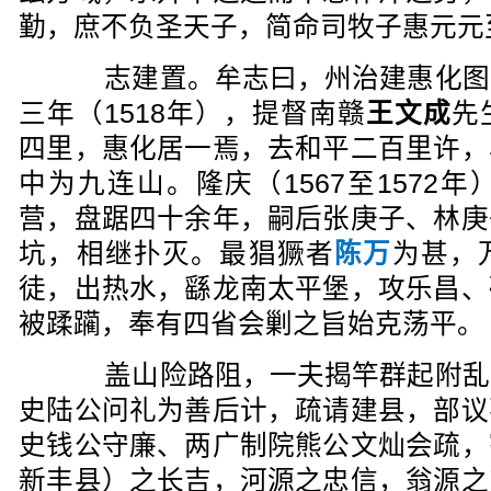
勤，庶不负圣天子，简命司牧子惠元元
志建置。牟志曰，州治建惠化图
三年（1518年），提督南赣
王文成
先
四里，惠化居一焉，去和平二百里许，
中为九连山。隆庆（1567至1572
营，盘踞四十余年，嗣后张庚子、林庚
坑，相继扑灭。最猖獗者
陈万
为甚，
徒，出热水，繇龙南太平堡，攻乐昌、
被蹂躏，奉有四省会剿之旨始克荡平。
盖山险路阻，一夫揭竿群起附乱
史陆公问礼为善后计，疏请建县，部议
史钱公守廉、两广制院熊公文灿会疏，
新丰县）之长吉，河源之忠信，翁源之