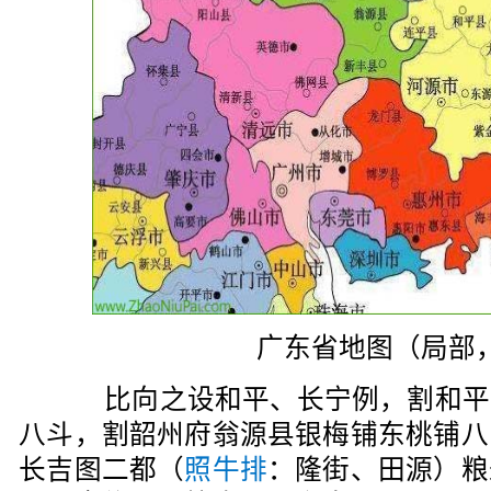
广东省地图（局部
比向之设和平、长宁例，割和平
八斗，割韶州府翁源县银梅铺东桃铺八
长吉图二都（
照牛排
：隆街、田源）粮