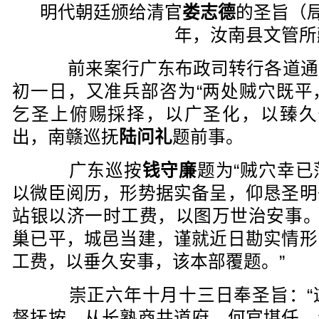
明代朝廷颁给清官
娄志德
的圣旨（局
年，汝南县文管所
前来案行广东布政司转行各道通
初一日，又准兵部咨为“两处贼穴既平
乞圣上俯赐採择，以广圣化，以臻久
出，南赣巡抚
陆问礼
题前事。
广东巡按
钱守廉
题为“贼穴幸
以微臣阅历，形势据实备呈，仰恳圣明
站银以济一时工费，以图万世治安事。
巢已平，城邑当建，谨就近日勘实情形
工费，以垂久安事，该本部覆题。”
崇正六年十月十三日奉圣旨：“
督抚按，从长熟商井道府，何官堪任，