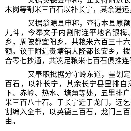
又据英德县申称，止丈得附近长
木岗等割米三百石以补长宁，其余遥远
又据翁源县申称，查得本县原额
九斗，今奉文于内割附连平地名银梅
乡，周陂都宜阳乡，共粮米六百三十六
额。议于附近贵塘铺大隆都长安乡，拨
合零七抄通，共凑足粮米七百石俱推连
又奉职批据分守岭东道，呈划定
百石，以补长宁，其余长宁县里排自
下、赤岭、热水、塘角等处，五里排户
米三百八十石。于长宁近于龙门，远乞
割编入全书，以英德三百石，龙门三百
由。