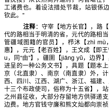
工诸费也。着设法措处节裁，站银係边
钦此。”
注释
：守宰【地方长官】，路【
代的路相当于明清的省，元代的路相当
管疆域图籍的官员】，栉沐【zhì m
惠】，元元【老百姓】，王文成【即王
u，同“由”】，疆圉【jiāng yǔ，
进呈的一种公务文书】，具题【题本上
京（北直隶）、南京（南直隶）外，计
西、四川、江西、湖广、浙江、福建、
十三个布政使司，俗称为十五省】，站
之州县征收，大部分存留地方供驿递支
边费。地方官钱守廉和熊文灿都向崇祯