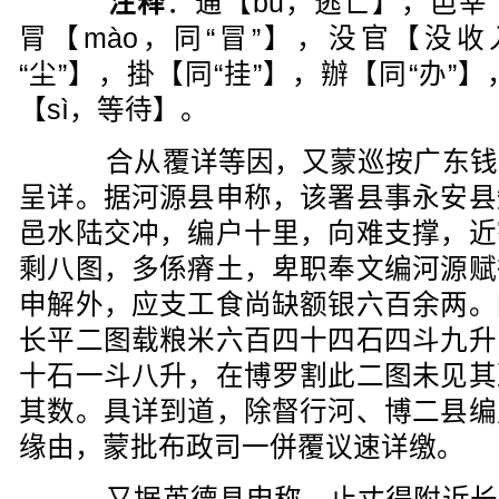
注释
：逋【bū，逃亡】，邑
冐【mào，同“冒”】，没官【没
“尘”】，掛【同“挂”】，辦【同“办
【sì，等待】。
合从覆详等因，又蒙巡按广东钱
呈详。据河源县申称，该署县事永安县
邑水陆交冲，编户十里，向难支撑，近
剩八图，多係瘠土，卑职奉文编河源赋
申解外，应支工食尚缺额银六百余两。
长平二图载粮米六百四十四石四斗九升
十石一斗八升，在博罗割此二图未见其
其数。具详到道，除督行河、博二县编
缘由，蒙批布政司一併覆议速详缴。