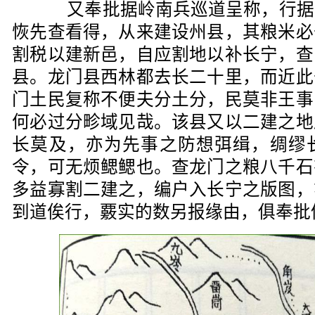
又奉批据岭南兵巡道呈称，行据
恢先查看得，从来建设州县，其粮米必
割税以建新邑，自应割地以补长宁，查
县。龙门县西林都去长二十里，而近此
门土民复称不便夫分土分，民莫非王事
何必过分畛域见哉。该县又以二建之地
长莫及，亦为先事之防想弭缉，绸缪
令，可无烦鳃鳃也。查龙门之粮八千石
多益寡割二建之，编户入长宁之版图，
到道俟行，覈实的数另报缘由，俱奉批