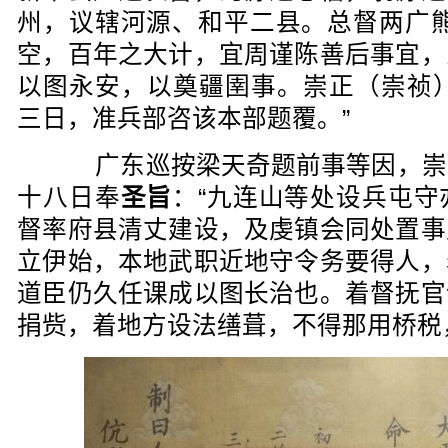
州，议辖河源、和平二县。总督两广熊
空，百年之大计，宜周谨陈善后事宜，
以图永安，以奠疆圉事。崇正（崇祯）
三日，准兵部咨该本部题覆。”
广东巡按梁天奇题前事等因，崇
十八日奉
圣旨
：“九连山等处设兵屯守
督率府县清丈建设，及虔镇会同处置事
立伊始，本地武职近地守令务要得人，
道臣仍久任课成以图长治也。着督抚官
捐赀，着地方设法缮葺，不得那用桥税