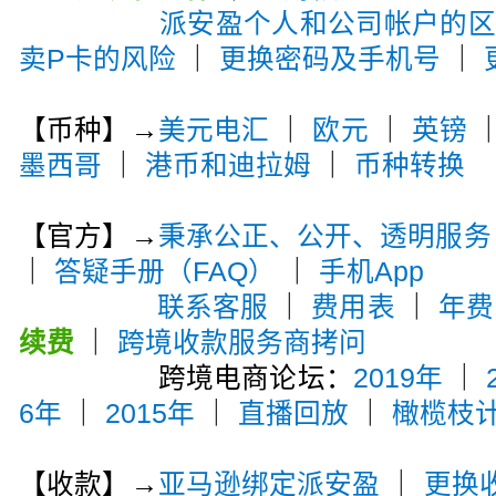
派安盈个人和公司帐户的
卖P卡的风险
｜
更换密码及手机号
｜
【币种】→
美元电汇
｜
欧元
｜
英镑
墨西哥
｜
港币和迪拉姆
｜
币种转换
【官方】→
秉承公正、公开、透明服务
｜
答疑手册（FAQ）
｜
手机App
联系客服
｜
费用表
｜
年费
续费
｜
跨境收款服务商拷问
跨境电商论坛：
2019年
｜
6年
｜
2015年
｜
直播回放
｜
橄榄枝
【收款】→
亚马逊绑定派安盈
｜
更换