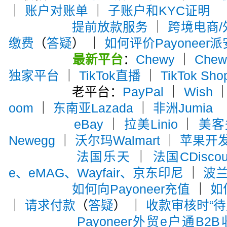
｜
账户对账单
｜
子账户和KYC证明
提前放款服务
｜
跨境电商
缴费
（
答疑
） ｜
如何评价Payoneer
最新平台
：
Chewy
｜
Che
独家平台
｜
TikTok直播
｜
TikTok Sho
老平台：
PayPal
｜
Wish
oom
｜
东南亚Lazada
｜
非洲Jumia
eBay
｜
拉美Linio
｜
美客多
Newegg
｜
沃尔玛Walmart
｜
苹果开
法国乐天
｜
法国CDiscou
e、eMAG、Wayfair、京东印尼
｜
波兰A
如何向Payoneer充值
｜
如
｜
请求付款
（
答疑
） ｜
收款审核时“待
Payoneer外贸e户通B2