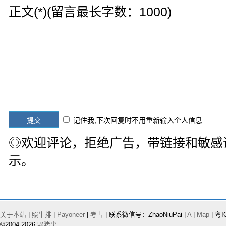
正文(*)(留言最长字数：1000)
记住我,下次回复时不用重新输入个人信息
◎欢迎评论，拒绝广告，带链接和敏感
示。
关于本站
|
照牛排
|
Payoneer
|
考古
| 联系微信号：ZhaoNiuPai |
A
|
Map
| 粤I
©2004-2026
野猪尖