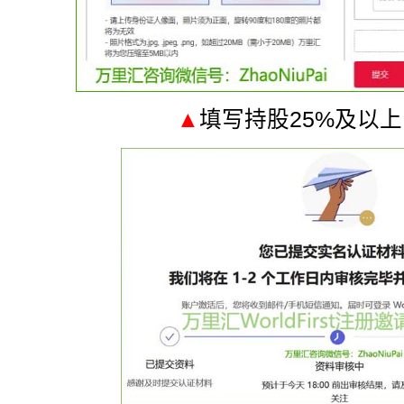
▲
填写持股25%及以