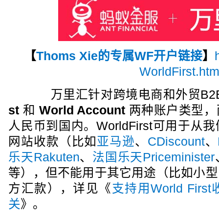
【
Thoms Xie的专属WF开户链接
】
WorldFirst.htm
万里汇针对跨境电商和外贸B2
st
和
World Account
两种账户类型，
人民币到国内。WorldFirst可用于
网站收款（比如
亚马逊
、
CDiscount
、
乐天Rakuten
、
法国乐天Priceminister
等），但不能用于其它用途（比如小型
方汇款），详见《
支持用World Fi
关
》。