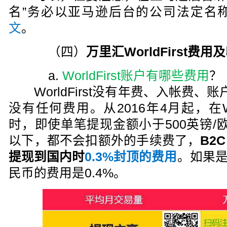
名”务必以亚马逊后台的公司法定名
文
。
（四）
万里汇WorldFirst费用
a.
WorldFirst账户有哪些费用
？
WorldFirst没有年费、入帐费、
没有任何费用。从2016年4月起，在Wor
时，即使单笔提现金额小于500英镑/欧
以下，都不会扣额外的手续费了，
B2
提现到国内时
0.3%封顶的费用
。如果是
民币的费用是0.4%。