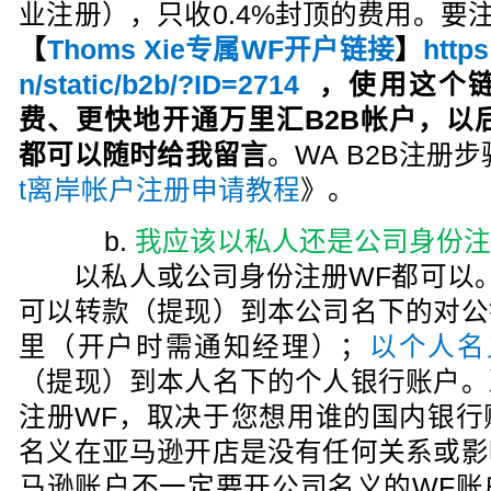
业注册），只收0.4%封顶的费用。要注
【
Thoms Xie专属WF开户链接
】
https
n/static/b2b/?ID=2714
，
使用这个
费、更快地开通万里汇B2B帐户，以后有W
都可以随时给我留言
。WA B2B注册
t离岸帐户注册申请教程
》。
b.
我应该以私人还是公司身份注
以私人或公司身份注册WF都可以
可以转款（提现）到本公司名下的对公
里（开户时需通知经理）；
以个人名
（提现）到本人名下的个人银行账户。
注册WF，取决于您想用谁的国内银行
名义在亚马逊开店是没有任何关系或影
马逊账户不一定要开公司名义的WF账